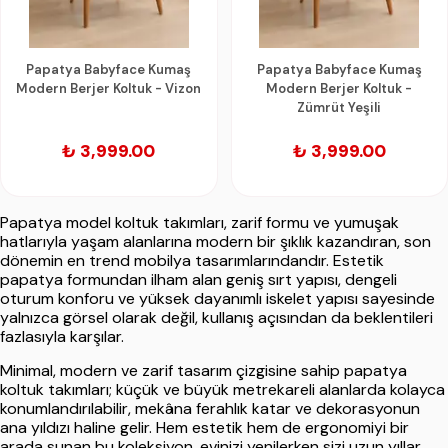
Papatya Babyface Kumaş
Papatya Babyface Kumaş
Modern Berjer Koltuk - Vizon
Modern Berjer Koltuk -
Zümrüt Yeşili
₺ 3,999.00
₺ 3,999.00
Papatya model koltuk takımları, zarif formu ve yumuşak
hatlarıyla yaşam alanlarına modern bir şıklık kazandıran, son
dönemin en trend mobilya tasarımlarındandır. Estetik
papatya formundan ilham alan geniş sırt yapısı, dengeli
oturum konforu ve yüksek dayanımlı iskelet yapısı sayesinde
yalnızca görsel olarak değil, kullanış açısından da beklentileri
fazlasıyla karşılar.
Minimal, modern ve zarif tasarım çizgisine sahip papatya
koltuk takımları; küçük ve büyük metrekareli alanlarda kolayca
konumlandırılabilir, mekâna ferahlık katar ve dekorasyonun
ana yıldızı haline gelir. Hem estetik hem de ergonomiyi bir
arada sunan bu koleksiyon, evinizi yenilerken sizi uzun yıllar