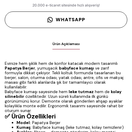
WHATSAPP
Ürün Açıklaması
Evinize hem şıklık hem de konfor katacak modern tasarımlı
Papatya Berjer
, yumuşacık
babyface kumaşı
ve zarif
formuyla dikkat çekiyor. Tekli koltuk formunda tasarlanan bu
berjer; salon, oturma odası, yatak odası, antre, ofis ve makyaj
masası gibi farklı alanlarda şık bir tamamlayıcı olarak
kullanılabilir.
Babyface kumaşı sayesinde hem
leke tutmaz
hem de
kolay
silinebilir
özelliktedir. Uzun süreli kullanımda ilk günkü
görünümünü korur. Demonte olarak gönderilen ahşap ayaklar
kolaylıkla monte edilir. Ergonomik tasarımı sayesinde rahat bir
oturum sunar.
✅ Ürün Özellikleri
Model:
Papatya Berjer
Kumaş:
Babyface kumaş (leke tutmaz, kolay temizlenir)