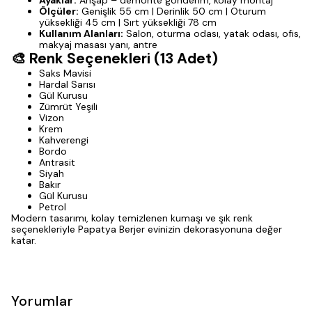
Ayaklar:
Ahşap – demonte gönderim, kolay montaj
Ölçüler:
Genişlik 55 cm | Derinlik 50 cm | Oturum
yüksekliği 45 cm | Sırt yüksekliği 78 cm
Kullanım Alanları:
Salon, oturma odası, yatak odası, ofis,
makyaj masası yanı, antre
🎨 Renk Seçenekleri (13 Adet)
Saks Mavisi
Hardal Sarısı
Gül Kurusu
Zümrüt Yeşili
Vizon
Krem
Kahverengi
Bordo
Antrasit
Siyah
Bakır
Gül Kurusu
Petrol
Modern tasarımı, kolay temizlenen kumaşı ve şık renk
seçenekleriyle Papatya Berjer evinizin dekorasyonuna değer
katar.
Yorumlar