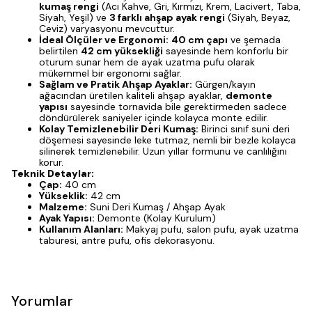
kumaş rengi
(Acı Kahve, Gri, Kırmızı, Krem, Lacivert, Taba,
Siyah, Yeşil) ve
3 farklı ahşap ayak rengi
(Siyah, Beyaz,
Ceviz) varyasyonu mevcuttur.
İdeal Ölçüler ve Ergonomi:
40 cm çapı
ve şemada
belirtilen
42 cm yüksekliği
sayesinde hem konforlu bir
oturum sunar hem de ayak uzatma pufu olarak
mükemmel bir ergonomi sağlar.
Sağlam ve Pratik Ahşap Ayaklar:
Gürgen/kayın
ağacından üretilen kaliteli ahşap ayaklar,
demonte
yapısı
sayesinde tornavida bile gerektirmeden sadece
döndürülerek saniyeler içinde kolayca monte edilir.
Kolay Temizlenebilir Deri Kumaş:
Birinci sınıf suni deri
döşemesi sayesinde leke tutmaz, nemli bir bezle kolayca
silinerek temizlenebilir. Uzun yıllar formunu ve canlılığını
korur.
Teknik Detaylar:
Çap:
40 cm
Yükseklik:
42 cm
Malzeme:
Suni Deri Kumaş / Ahşap Ayak
Ayak Yapısı:
Demonte (Kolay Kurulum)
Kullanım Alanları:
Makyaj pufu, salon pufu, ayak uzatma
taburesi, antre pufu, ofis dekorasyonu.
Yorumlar