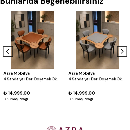
Bunlarıda Beğenebilirsiniz
Azra Mobilya
Azra Mobilya
4 Sandalyeli Deri Döşemeli Okey Masası Takımı – 8 Renk Seçenekli Ahşap Masa ve Sandalye Seti - Acı Kahve
4 Sandalyeli Deri Döşemeli Okey Masası Takımı – 8 Renk Seçenekli Ahşap Masa ve Sandalye Seti - Gri
₺ 14,999.00
₺ 14,999.00
8 Kumaş Rengi
8 Kumaş Rengi