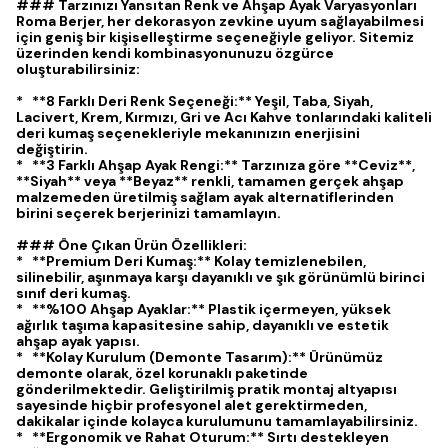
### Tarzınızı Yansıtan Renk ve Ahşap Ayak Varyasyonları
Roma Berjer, her dekorasyon zevkine uyum sağlayabilmesi
için geniş bir kişiselleştirme seçeneğiyle geliyor. Sitemiz
üzerinden kendi kombinasyonunuzu özgürce
oluşturabilirsiniz:
* **8 Farklı Deri Renk Seçeneği:** Yeşil, Taba, Siyah,
Lacivert, Krem, Kırmızı, Gri ve Acı Kahve tonlarındaki kaliteli
deri kumaş seçenekleriyle mekanınızın enerjisini
değiştirin.
* **3 Farklı Ahşap Ayak Rengi:** Tarzınıza göre **Ceviz**,
**Siyah** veya **Beyaz** renkli, tamamen gerçek ahşap
malzemeden üretilmiş sağlam ayak alternatiflerinden
birini seçerek berjerinizi tamamlayın.
### Öne Çıkan Ürün Özellikleri:
* **Premium Deri Kumaş:** Kolay temizlenebilen,
silinebilir, aşınmaya karşı dayanıklı ve şık görünümlü birinci
sınıf deri kumaş.
* **%100 Ahşap Ayaklar:** Plastik içermeyen, yüksek
ağırlık taşıma kapasitesine sahip, dayanıklı ve estetik
ahşap ayak yapısı.
* **Kolay Kurulum (Demonte Tasarım):** Ürünümüz
demonte olarak, özel korunaklı paketinde
gönderilmektedir. Geliştirilmiş pratik montaj altyapısı
sayesinde hiçbir profesyonel alet gerektirmeden,
dakikalar içinde kolayca kurulumunu tamamlayabilirsiniz.
* **Ergonomik ve Rahat Oturum:** Sırtı destekleyen