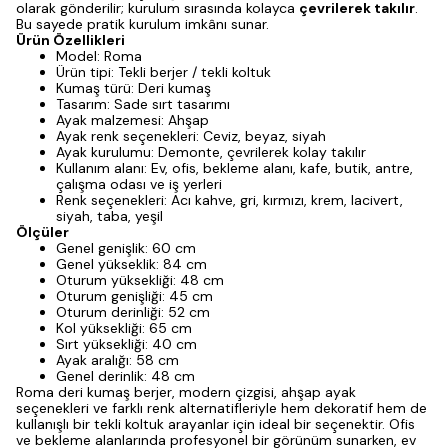
olarak gönderilir; kurulum sırasında kolayca
çevrilerek takılır
.
Bu sayede pratik kurulum imkânı sunar.
Ürün Özellikleri
Model: Roma
Ürün tipi: Tekli berjer / tekli koltuk
Kumaş türü: Deri kumaş
Tasarım: Sade sırt tasarımı
Ayak malzemesi: Ahşap
Ayak renk seçenekleri: Ceviz, beyaz, siyah
Ayak kurulumu: Demonte, çevrilerek kolay takılır
Kullanım alanı: Ev, ofis, bekleme alanı, kafe, butik, antre,
çalışma odası ve iş yerleri
Renk seçenekleri: Acı kahve, gri, kırmızı, krem, lacivert,
siyah, taba, yeşil
Ölçüler
Genel genişlik: 60 cm
Genel yükseklik: 84 cm
Oturum yüksekliği: 48 cm
Oturum genişliği: 45 cm
Oturum derinliği: 52 cm
Kol yüksekliği: 65 cm
Sırt yüksekliği: 40 cm
Ayak aralığı: 58 cm
Genel derinlik: 48 cm
Roma deri kumaş berjer, modern çizgisi, ahşap ayak
seçenekleri ve farklı renk alternatifleriyle hem dekoratif hem de
kullanışlı bir tekli koltuk arayanlar için ideal bir seçenektir. Ofis
ve bekleme alanlarında profesyonel bir görünüm sunarken, ev