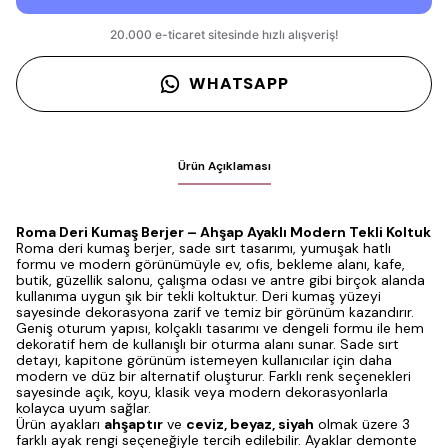
WHATSAPP
Ürün Açıklaması
Roma Deri Kumaş Berjer – Ahşap Ayaklı Modern Tekli Koltuk
Roma deri kumaş berjer, sade sırt tasarımı, yumuşak hatlı
formu ve modern görünümüyle ev, ofis, bekleme alanı, kafe,
butik, güzellik salonu, çalışma odası ve antre gibi birçok alanda
kullanıma uygun şık bir tekli koltuktur. Deri kumaş yüzeyi
sayesinde dekorasyona zarif ve temiz bir görünüm kazandırır.
Geniş oturum yapısı, kolçaklı tasarımı ve dengeli formu ile hem
dekoratif hem de kullanışlı bir oturma alanı sunar. Sade sırt
detayı, kapitone görünüm istemeyen kullanıcılar için daha
modern ve düz bir alternatif oluşturur. Farklı renk seçenekleri
sayesinde açık, koyu, klasik veya modern dekorasyonlarla
kolayca uyum sağlar.
Ürün ayakları
ahşaptır
ve
ceviz, beyaz, siyah
olmak üzere 3
farklı ayak rengi seçeneğiyle tercih edilebilir. Ayaklar demonte