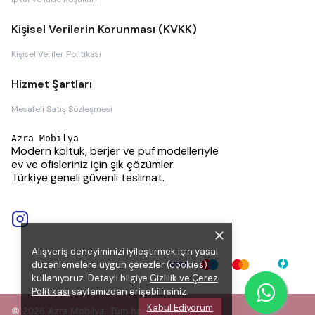
Kişisel Verilerin Korunması (KVKK)
Kişisel Veriler Politikası
Hizmet Şartları
Mesafeli Satış Sözleşmesi
Azra Mobilya
Modern koltuk, berjer ve puf modelleriyle
ev ve ofisleriniz için şık çözümler.
Türkiye geneli güvenli teslimat.
Alışveriş deneyiminizi iyileştirmek için yasal
düzenlemelere uygun çerezler (cookies)
kullanıyoruz. Detaylı bilgiye
Gizlilik ve Çerez
Politikası
sayfamızdan erişebilirsiniz.
Kabul Ediyorum
© 2026 Azra Mobilya. Tüm hakları saklıdır.