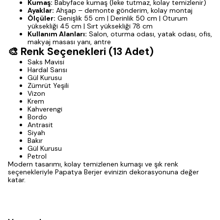
Kumaş:
Babyface kumaş (leke tutmaz, kolay temizlenir)
Ayaklar:
Ahşap – demonte gönderim, kolay montaj
Ölçüler:
Genişlik 55 cm | Derinlik 50 cm | Oturum
yüksekliği 45 cm | Sırt yüksekliği 78 cm
Kullanım Alanları:
Salon, oturma odası, yatak odası, ofis,
makyaj masası yanı, antre
🎨 Renk Seçenekleri (13 Adet)
Saks Mavisi
Hardal Sarısı
Gül Kurusu
Zümrüt Yeşili
Vizon
Krem
Kahverengi
Bordo
Antrasit
Siyah
Bakır
Gül Kurusu
Petrol
Modern tasarımı, kolay temizlenen kumaşı ve şık renk
seçenekleriyle Papatya Berjer evinizin dekorasyonuna değer
katar.