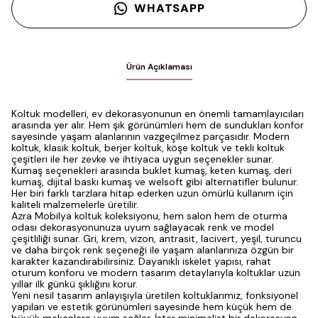
WHATSAPP
Ürün Açıklaması
Koltuk modelleri, ev dekorasyonunun en önemli tamamlayıcıları
arasında yer alır. Hem şık görünümleri hem de sundukları konfor
sayesinde yaşam alanlarının vazgeçilmez parçasıdır. Modern
koltuk, klasik koltuk, berjer koltuk, köşe koltuk ve tekli koltuk
çeşitleri ile her zevke ve ihtiyaca uygun seçenekler sunar.
Kumaş seçenekleri arasında buklet kumaş, keten kumaş, deri
kumaş, dijital baskı kumaş ve welsoft gibi alternatifler bulunur.
Her biri farklı tarzlara hitap ederken uzun ömürlü kullanım için
kaliteli malzemelerle üretilir.
Azra Mobilya koltuk koleksiyonu, hem salon hem de oturma
odası dekorasyonunuza uyum sağlayacak renk ve model
çeşitliliği sunar. Gri, krem, vizon, antrasit, lacivert, yeşil, turuncu
ve daha birçok renk seçeneği ile yaşam alanlarınıza özgün bir
karakter kazandırabilirsiniz. Dayanıklı iskelet yapısı, rahat
oturum konforu ve modern tasarım detaylarıyla koltuklar uzun
yıllar ilk günkü şıklığını korur.
Yeni nesil tasarım anlayışıyla üretilen koltuklarımız, fonksiyonel
yapıları ve estetik görünümleri sayesinde hem küçük hem de