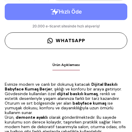
WHATSAPP
Ürün Açıklaması
Evinize modern ve canlı bir dokunuş katacak
Dijital Baskılı
Babyface Kumaş Berjer
, şıklığı ve konforu bir araya getiriyor.
Gövdesinde kullanılan özel
dijital baskılı kumaş
, renkli ve
estetik desenleriyle yaşam alanınıza farklı bir tarz kazandırır.
Oturum ve sırt bölgesinde yer alan
babyface kumaş
ise
yumuşak dokusu, konforu ve dayanıklılığıyla uzun ömürlü
kullanım sunar.
Ürün,
demonte ayaklı
olarak gönderilmektedir. Bu sayede
kurulumu son derece kolaydır, taşınırken pratiklik sağlar. Hem
modern hem de dekoratif tasarımıyla salon, oturma odası, ofis
ve balkon gibi farklı alanlarda rahatlıkla kullanılabilir.