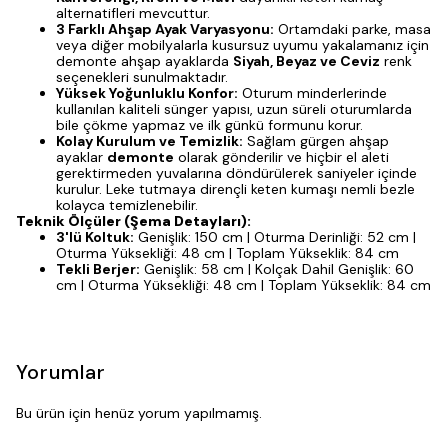
alternatifleri mevcuttur.
3 Farklı Ahşap Ayak Varyasyonu:
Ortamdaki parke, masa
veya diğer mobilyalarla kusursuz uyumu yakalamanız için
demonte ahşap ayaklarda
Siyah, Beyaz ve Ceviz
renk
seçenekleri sunulmaktadır.
Yüksek Yoğunluklu Konfor:
Oturum minderlerinde
kullanılan kaliteli sünger yapısı, uzun süreli oturumlarda
bile çökme yapmaz ve ilk günkü formunu korur.
Kolay Kurulum ve Temizlik:
Sağlam gürgen ahşap
ayaklar
demonte
olarak gönderilir ve hiçbir el aleti
gerektirmeden yuvalarına döndürülerek saniyeler içinde
kurulur. Leke tutmaya dirençli keten kumaşı nemli bezle
kolayca temizlenebilir.
Teknik Ölçüler (Şema Detayları):
3'lü Koltuk:
Genişlik: 150 cm | Oturma Derinliği: 52 cm |
Oturma Yüksekliği: 48 cm | Toplam Yükseklik: 84 cm
Tekli Berjer:
Genişlik: 58 cm | Kolçak Dahil Genişlik: 60
cm | Oturma Yüksekliği: 48 cm | Toplam Yükseklik: 84 cm
Yorumlar
Bu ürün için henüz yorum yapılmamış.