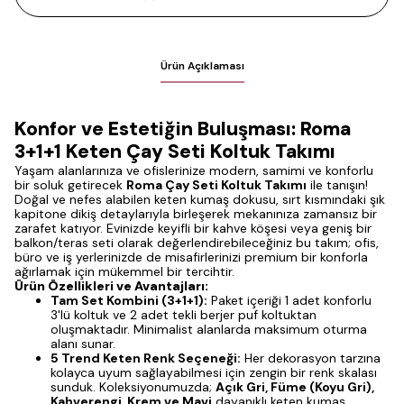
Ürün Açıklaması
Konfor ve Estetiğin Buluşması: Roma
3+1+1 Keten Çay Seti Koltuk Takımı
Yaşam alanlarınıza ve ofislerinize modern, samimi ve konforlu
bir soluk getirecek
Roma Çay Seti Koltuk Takımı
ile tanışın!
Doğal ve nefes alabilen keten kumaş dokusu, sırt kısmındaki şık
kapitone dikiş detaylarıyla birleşerek mekanınıza zamansız bir
zarafet katıyor. Evinizde keyifli bir kahve köşesi veya geniş bir
balkon/teras seti olarak değerlendirebileceğiniz bu takım; ofis,
büro ve iş yerlerinizde de misafirlerinizi premium bir konforla
ağırlamak için mükemmel bir tercihtir.
Ürün Özellikleri ve Avantajları:
Tam Set Kombini (3+1+1):
Paket içeriği 1 adet konforlu
3'lü koltuk ve 2 adet tekli berjer puf koltuktan
oluşmaktadır. Minimalist alanlarda maksimum oturma
alanı sunar.
5 Trend Keten Renk Seçeneği:
Her dekorasyon tarzına
kolayca uyum sağlayabilmesi için zengin bir renk skalası
sunduk. Koleksiyonumuzda;
Açık Gri, Füme (Koyu Gri),
Kahverengi, Krem ve Mavi
dayanıklı keten kumaş