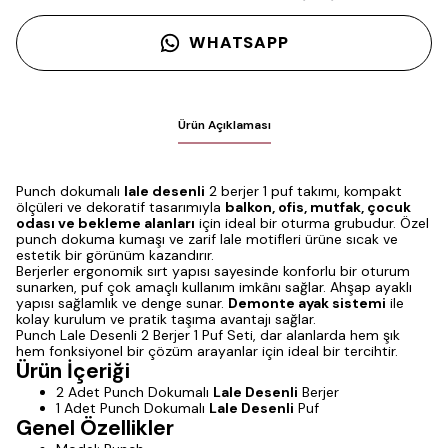
WHATSAPP
Ürün Açıklaması
Punch dokumalı
lale desenli
2 berjer 1 puf takımı, kompakt
ölçüleri ve dekoratif tasarımıyla
balkon, ofis, mutfak, çocuk
odası ve bekleme alanları
için ideal bir oturma grubudur. Özel
punch dokuma kumaşı ve zarif lale motifleri ürüne sıcak ve
estetik bir görünüm kazandırır.
Berjerler ergonomik sırt yapısı sayesinde konforlu bir oturum
sunarken, puf çok amaçlı kullanım imkânı sağlar. Ahşap ayaklı
yapısı sağlamlık ve denge sunar.
Demonte ayak sistemi
ile
kolay kurulum ve pratik taşıma avantajı sağlar.
Punch Lale Desenli 2 Berjer 1 Puf Seti, dar alanlarda hem şık
hem fonksiyonel bir çözüm arayanlar için ideal bir tercihtir.
Ürün İçeriği
2 Adet Punch Dokumalı
Lale Desenli
Berjer
1 Adet Punch Dokumalı
Lale Desenli
Puf
Genel Özellikler