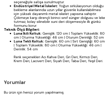
seçeneğiyle satışa sunulmuştur.
Endüstriyel Metal İskelet:
Yoğun sirkülasyonun olduğu
bekleme alanlarında uzun yıllar güvenle kullanılabilmesi
için yüksek dayanımlı metal iskelet yapısına sahiptir.
Çökmeye karşı dirençli birinci sınıf sünger dolgusu ve leke
tutmaz, kolay silinebilir suni deri döşemesiyle ilk günkü
formunu korur.
Teknik Ölçü Bilgileri:
Luna İkili Koltuk:
Genişlik: 120 cm | Toplam Yükseklik: 80
cm | Oturma Yüksekliği: 46 cm | Oturum Derinliği: 52 cm
Luna Tekli Koltuk:
Genişlik: 60 cm | Sırt Genişliği: 60 cm
| Toplam Yükseklik: 80 cm | Oturma Yüksekliği: 46 cm |
Derinlik: 54 cm
Renk seçenekleri Acı Kahve Deri, Gri Deri, Kırmızı Deri,
Krem Deri, Lacivert Deri, Siyah Deri, Taba Deri, Yeşil Deri.
Yorumlar
Bu ürün için henüz yorum yapılmamış.