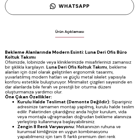
WHATSAPP
Ürün Açıklaması
Bekleme Alanlarında Modern Esinti: Luna Deri Ofis Büro
Koltuk Takımı
Ofisinizde, lobinizde veya kliniklerinizde misafirlerinizi zamansız
bir şıklıkla karşılayın.
Luna Deri Ofis Koltuk Takımı
, bekleme
alanları için özel olarak geliştirilen ergonomik tasarımı,
yuvarlatılmış modern hatları ve güçlü metal iskelet yapısıyla
konforu estetikle buluşturuyor. Minimalist çizgileri sayesinde en
dar alanlarda bile ferah ve prestijli bir oturma düzeni
oluşturmanıza yardımcı olur.
Öne Çıkan Özellikler:
Kurulu Halde Teslimat (Demonte Değildir):
Siparişiniz
adresinize tamamen montajı yapılmış, kurulu halde teslim
edilir. Paketinden çıkardığınız anda hiçbir kurulum, vida
veya montajla uğraşmadan doğrudan bekleme alanınıza
yerleştirip kullanmaya başlayabilirsiniz.
Zengin 8 Renk Varyasyonu:
Mekanınızın ruhuna ve
kurumsal kimliğinize en uygun kombinasyonu
yapabilmeniz için tam 8 farklı premium deri renk