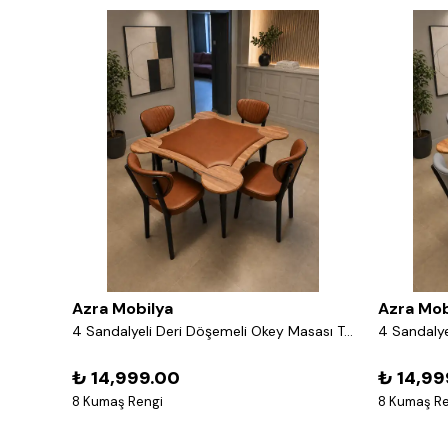
Azra Mobilya
Azra Mob
Azra Mobilya Roma Kapitone Deri 3 Kişilik Ofis Büro Bekleme Salonu Koltuğu - Lacivert
4 Sandalyeli Deri Döşemeli Okey Masası Takımı – 8 Renk Seçenekli Ahşap Masa ve Sandalye Seti - Acı Kahve
₺ 14,999.00
₺ 14,99
8 Kumaş Rengi
8 Kumaş Re