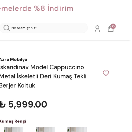
demelerde %8 İndirim
0
Azra Mobilya
İskandinav Model Cappuccino
Metal İskeletli Deri Kumaş Tekli
Berjer Koltuk
₺ 5,999.00
Kumaş Rengi