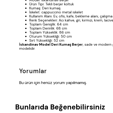
Model: İskandinav Berjer
Ürün Tipi: Tekli berjer koltuk
Kumaş: Deri kumaş
İskelet: cappuccino metal iskelet
Kullanım Alanı: Ev, ofis, kafe, bekleme alanı, çalışm
Renk Seçenekleri: Acı kahve, gri, kırmızı, krem, lacive
Toplam Genişlik: 64 cm
Toplam Derinlik: 68 cm
Toplam Yükseklik: 86 cm
Oturum Yüksekliği: 50 cm
Sırt Yüksekliği: 52 cm
İskandinav Model Deri Kumaş Berjer
, sade ve modern g
modelidir.
Yorumlar
Bu ürün için henüz yorum yapılmamış.
Bunlarıda Beğenebilirsiniz