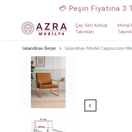
💳 Peşin Fiyatına 3
Çay Seti Koltuk
Metal 
Takımları
Takıml
İskandinav Berjer
İskandinav Model Cappuccino Metal