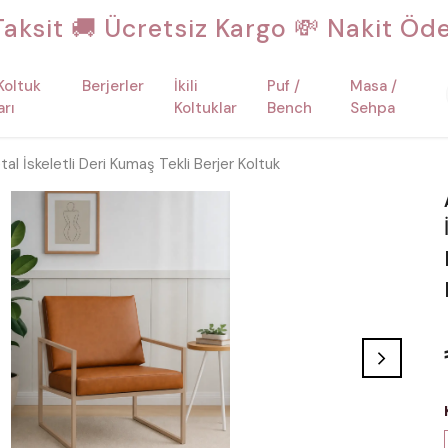
 Taksit 🚚 Ücretsiz Kargo 💸 Nakit Ö
Koltuk
Berjerler
İkili
Puf /
Masa /
arı
Koltuklar
Bench
Sehpa
 İskeletli Deri Kumaş Tekli Berjer Koltuk