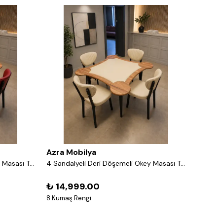
Azra Mobilya
Azra 
4 Sandalyeli Deri Döşemeli Okey Masası Takımı – 8 Renk Seçenekli Ahşap Masa ve Sandalye Seti - Kırmızı
4 Sandalyeli Deri Döşemeli Okey Masası Takımı – 8 Renk Seçenekli Ahşap Masa ve Sandalye Seti - Krem
₺ 14,999.00
₺ 14
8 Kumaş Rengi
8 Kuma