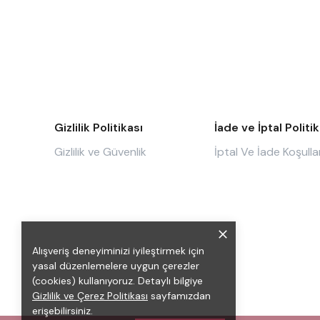
Gizlilik Politikası
İade ve İptal Politik
Gizlilik ve Güvenlik
İptal Ve İade Koşullar
Alışveriş deneyiminizi iyileştirmek için
yasal düzenlemelere uygun çerezler
(cookies) kullanıyoruz. Detaylı bilgiye
Gizlilik ve Çerez Politikası
sayfamızdan
erişebilirsiniz.