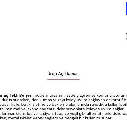
Ürün Açıklaması
maş Tekli Berjer
, modern tasarımı, sade çizgileri ve konforlu oturum
 duruş sunarken, deri kumaş yüzeyi kolay uyum sağlayan dekoratif bi
ası, kafe, butik işletme ve bekleme alanlarında rahatlıkla kullanılabilir
, minimal ve İskandinav tarzı dekorasyonlara kolayca uyum sağlar.
, kırmızı, krem, lacivert, siyah, taba ve yeşil gibi alternatiflerle dek
en, metal iskelet yapısı sağlam ve dengeli bir kullanım sunar.