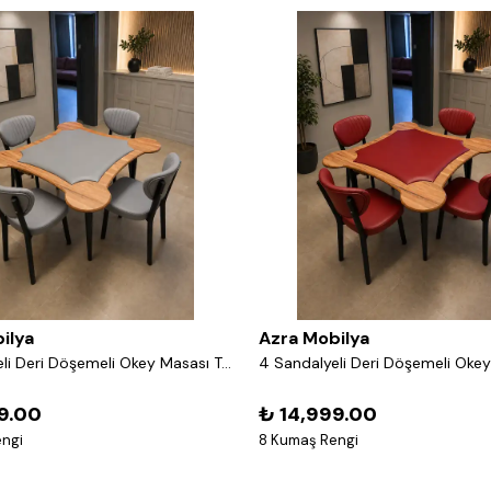
ilya
Azra Mobilya
4 Sandalyeli Deri Döşemeli Okey Masası Takımı – 8 Renk Seçenekli Ahşap Masa ve Sandalye Seti - Gri
9.00
₺ 14,999.00
ngi
8 Kumaş Rengi