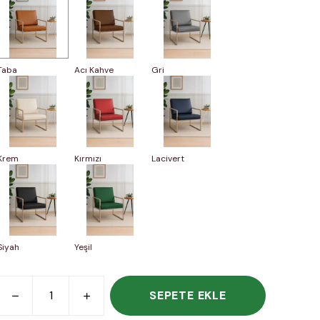
Taba
Acı Kahve
Gri
Krem
Kırmızı
Lacivert
Siyah
Yeşil
SEPETE EKLE