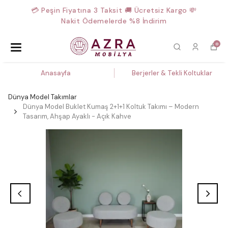
💳 Peşin Fiyatına 3 Taksit 🚚 Ücretsiz Kargo 💸
Nakit Ödemelerde %8 İndirim
0
Anasayfa
Berjerler & Tekli Koltuklar
Dünya Model Takımlar
Dünya Model Buklet Kumaş 2+1+1 Koltuk Takımı – Modern
Tasarım, Ahşap Ayaklı - Açık Kahve