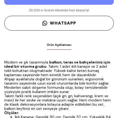
WHATSAPP
Ürün Açıklaması
Modern ve şık tasarımıyla
balkon, teras ve bahçeleriniz için
ideal bir oturma grubu
. Takım; 1 adet ikili kanepe ve 2 adet
tekli koltuktan oluşmaktadır. Yüksek kalite keten kumaş
kaplaması sayesinde hem estetik hem de dayanıklıdır.
Ahşap ayaklarıyla doğal bir görünüm sunarken, ergonomik
tasarımı sayesinde uzun süreli oturumlarda bile konfor sağlar.
Minderleri sabit döşeme formunda olup, kolay temizlenebilir
yüzeyiyle pratik kullanım imkânı sunar.
Takım farklı renk seçenekleri (açık gri, gri, kahverengi, krem ve
mavi) ile her zevke ve mekâna uyum sağlar. Hem modern hem
de klasik dekorasyonlara kolayca adapte edilebilen bu set,
balkon keyfinizi en üst seviyeye çıkarır.
Ölçüler:
İkili Kanepe: Genişlik 110 cm, Derinlik 52 cm, Yükseklik 84